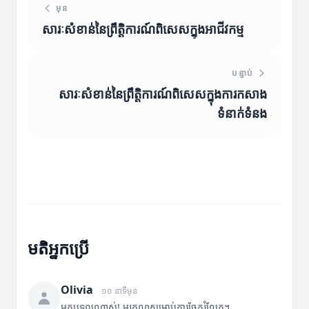
មុន
សារៈសំខាន់នៃព្រឹត្តិការណ៍ពិសេសក្នុងអាជីវកម្ម
បន្ទាប់
សារៈសំខាន់នៃព្រឹត្តិការណ៍ពិសេសក្នុងការកសាង
ទំនាក់ទំនង
មតិអ្នកប្រើ
Olivia
១០ នាទីមុន
អត្ថបទល្អណាស់! អរគុណសម្រាប់ការចែករំលែក។