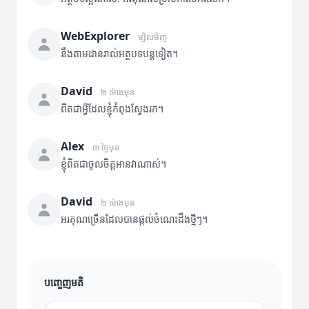
WebExplorer
ម្សិលមិញ
នឹងតាមដានរាល់អត្ថបទបន្តទៀត។
David
២ ម៉ោងមុន
ពិតជាអ្វីដែលខ្ញុំកំពុងស្វែងរក។
Alex
៣ ថ្ងៃមុន
ខ្ញុំពិតជាចូលចិត្តអានវាណាស់។
David
២ ម៉ោងមុន
អរគុណច្រើនដែលបានផ្តល់ចំណេះដឹងថ្មីៗ។
បញ្ចេញមតិ