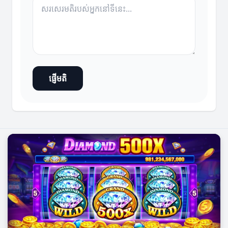
ផ្ញើមតិ