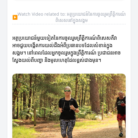
Watch Video related to: អត្ថប្រយោជន៍នៃការចូលរួមព្រឹត្តិការណ៍
▶
ពិសេសនៅក្នុងសង្គម
អត្ថប្រយោជន៍មួយទៀតនៃការចូលរួមព្រឹត្តិការណ៍ពិសេសគឺវា
អាចជួយបង្កើតការយល់ដឹងអំពីប្រធានបទដែលសំខាន់ក្នុង
សង្គម។ នៅពេលដែលអ្នកចូលរួមក្នុងព្រឹត្តិការណ៍ ប្រជាជនអាច
ស្វែងយល់ពីបញ្ហា និងមូលហេតុដែលខ្ពស់ជាងមុន។