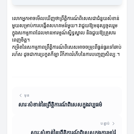
លោកអ្នកអាចមើលឃើញថាព្រឹត្តិការណ៍ពិសេសជាជំនួយសំខាន់
មួយសម្រាប់ការបង្កើតសហគមន៍មួយ។ វាជួយឱ្យមនុស្សចូលរួម
ក្នុងសកម្មភាពដែលមានអារម្មណ៍ស្និទ្ធស្នាល និងជួយឱ្យគ្រួសារ
ពេញចិត្ត។
កម្រិតនៃសកម្មភាពព្រឹត្តិការណ៍ពិសេសអាចចម្រុះពីធ្ងន់ធ្ងរទៅឆាប់
រហ័ស ដូចជា​ការប្រកួតកីឡា រឺក៏ភាពរំភើបនៃការបញ្ចេញសិល្បៈ។
មុន
សារៈសំខាន់នៃព្រឹត្តិការណ៍ពិសេសក្នុងវប្បធម៌
បន្ទាប់
សារៈសំខាន់នៃព្រឹត្តិការណ៍ពិសេសក្នុងការអប់រំ