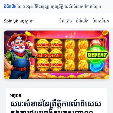
ទំព័រដើម
ល្បែង Spin
វិធីសាស្ត្រប្រកួត
ព្រឹត្តិការណ៍ពិសេស
វិភាគល្បែង
Spin ម្តង ឈ្នះភ្លាមៗ
ទំព័រដើម
អំពី​យើង
ទំនាក់ទំនង
អត្ថបទ
សារៈសំខាន់នៃព្រឹត្តិការណ៍ពិសេស
ក្នុងការជួយបង្កើតអត្តសញ្ញាណ