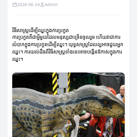
2026-06-24
Admin
វិធីសាស្ត្រដើម្បីឈ្នះក្នុងការប្រកួត
ការប្រកួតគឺជាអ្វីមួយដែលមនុស្សជាច្រើនចូលរួម ហើយវាជាការ
លំបាកក្នុងការប្រកួតដើម្បីឈ្នះ។ យុទ្ធសាស្ត្រដែលល្អអាចជួយអ្នក
ឈ្នះ។ ការយល់ដឹងពីវិធីសាស្ត្រទាំងនេះអាចបង្កើនឱកាសក្នុងការ
ឈ្នះ។