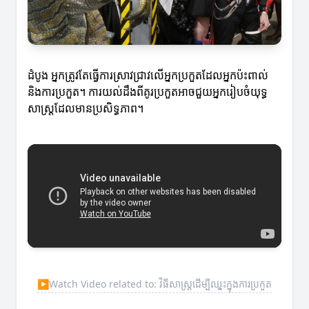
ដំបូង អ្នកត្រូវតែធ្វើការស្រាវជ្រាវលើអ្នកប្រកួតដែលអ្នកប៉ះពាល់
និងការប្រកួត។ ការយល់ដឹងពីគូរប្រកួតអាចជួយអ្នករៀបចំយុទ្ធ
សាស្ត្រដែលមានប្រសិទ្ធភាព។
▶
Watch Video related to: វិធីសាស្ត្រដើម្បីឈ្នះក្នុងការប្រកួត