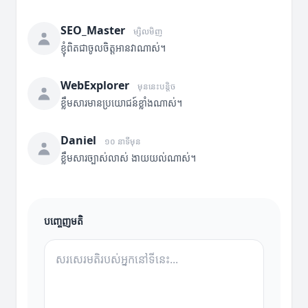
SEO_Master
ម្សិលមិញ
ខ្ញុំពិតជាចូលចិត្តអានវាណាស់។
WebExplorer
មុននេះបន្តិច
ខ្លឹមសារមានប្រយោជន៍ខ្លាំងណាស់។
Daniel
១០ នាទីមុន
ខ្លឹមសារច្បាស់លាស់ ងាយយល់ណាស់។
បញ្ចេញមតិ