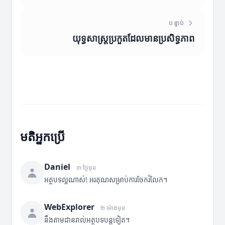
បន្ទាប់
យុទ្ធសាស្ត្រប្រកួតដែលមានប្រសិទ្ធភាព
មតិអ្នកប្រើ
Daniel
៣ ថ្ងៃមុន
អត្ថបទល្អណាស់! អរគុណសម្រាប់ការចែករំលែក។
WebExplorer
២ ម៉ោងមុន
នឹងតាមដានរាល់អត្ថបទបន្តទៀត។