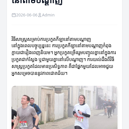
2026-06-06
Admin
វិធីសាស្ត្រ​សម្រាប់​ការ​ប្រកួត​កីឡា​នៅ​តាម​បណ្តាញ
នៅក្នុងពេលបច្ចុប្បន្ននេះ ការប្រកួតកីឡានៅតាមបណ្ដាញកំពុង
ក្លាយជារឿងពេញនិយម។ អ្នកប្រកួតច្រើនរួមបញ្ចូលគ្នានៅក្នុងការ
ប្រកួតជាក់ស្តែង ឬជាមួយគ្នានៅលើបណ្តាញ។ ការយល់ដឹងពីវិធី
សាស្ត្រប្រកួតដែលមានប្រសិទ្ធភាព គឺជាផ្នែកមួយដែលអាចជួយ
អ្នកសម្រេចបាននូវភាពជោគជ័យ។