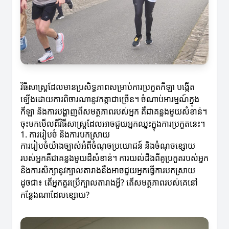
វិធីសាស្ត្រដែលមានប្រសិទ្ធភាពសម្រាប់ការប្រកួតកីឡា បង្កើត
ឡើងដោយការពិចារណានូវកត្តាជាច្រើន។ ចំណាប់អារម្មណ៍ក្នុង
កីឡា និងការបង្ហាញពីសមត្ថភាពរបស់អ្នក គឺជាគន្លងមួយសំខាន់។
ចុះមកមើលពីវិធីសាស្ត្រដែលអាចជួយអ្នកឈ្នះក្នុងការប្រកួតនេះ។
1. ការរៀបចំ និងការបកស្រាយ
ការរៀបចំយ៉ាងច្បាស់អំពីចំណុចប្រយោជន៍ និងចំណុចខ្សោយ
របស់អ្នកគឺជាគន្លងមួយដ៏សំខាន់។ ការយល់ដឹងពីគូប្រកួតរបស់អ្នក
និងការសិក្សានូវក្បាលតារាងនឹងអាចជួយអ្នកធ្វើការបកស្រាយ
ដូចជា៖ តើអ្នកគួរប្រើក្បាលតារាងអ្វី? តើសមត្ថភាពរបស់គេនៅ
កន្លែងណាដែលខ្សោយ?