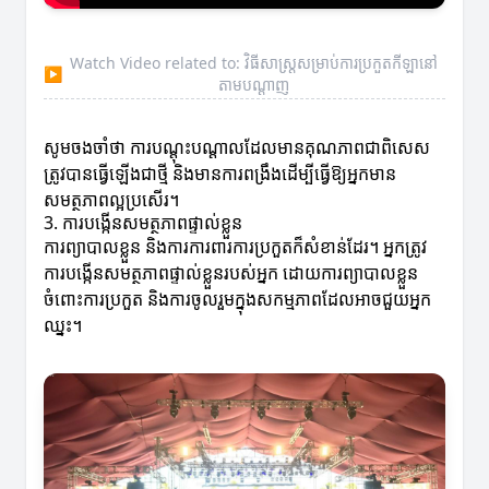
Watch Video related to: វិធីសាស្ត្រ​សម្រាប់​ការ​ប្រកួត​កីឡា​នៅ​
▶
តាម​បណ្តាញ
សូមចងចាំថា ការបណ្តុះបណ្តាលដែលមានគុណភាពជាពិសេស
ត្រូវបានធ្វើឡើងជាថ្មី និងមានការពង្រឹងដើម្បីធ្វើឱ្យអ្នកមាន
សមត្ថភាពល្អប្រសើរ។
3. ការបង្កើនសមត្ថភាពផ្ទាល់ខ្លួន
ការព្យាបាលខ្លួន និងការការពារការប្រកួតក៏សំខាន់ដែរ។ អ្នកត្រូវ
ការបង្កើនសមត្ថភាពផ្ទាល់ខ្លួនរបស់អ្នក ដោយការព្យាបាលខ្លួន
ចំពោះការប្រកួត និងការចូលរួមក្នុងសកម្មភាពដែលអាចជួយអ្នក
ឈ្នះ។