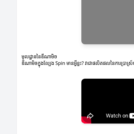
មូលដ្ឋាននៃឌីណាមិច
ឌីណាមិចក្នុងល្បែង Spin មានអ្វីខ្លះ? វាជាផលិតផលនៃការប្រាស្រ័