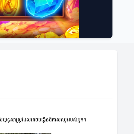
ស់យុទ្ធសាស្ត្រដែលអាចបង្កើនឱកាសឈ្នះរបស់អ្នក។