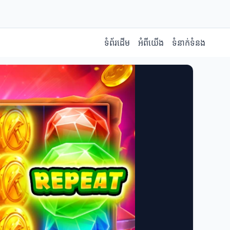
ទំព័រដើម
អំពី​យើង
ទំនាក់ទំនង