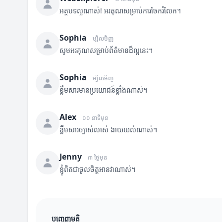
អត្ថបទល្អណាស់! អរគុណសម្រាប់ការចែករំលែក។
Sophia
ម្សិលមិញ
សូមអរគុណសម្រាប់ព័ត៌មានដ៏ល្អនេះ។
Sophia
ម្សិលមិញ
ខ្លឹមសារមានប្រយោជន៍ខ្លាំងណាស់។
Alex
១០ នាទីមុន
ខ្លឹមសារច្បាស់លាស់ ងាយយល់ណាស់។
Jenny
៣ ថ្ងៃមុន
ខ្ញុំពិតជាចូលចិត្តអានវាណាស់។
បញ្ចេញមតិ