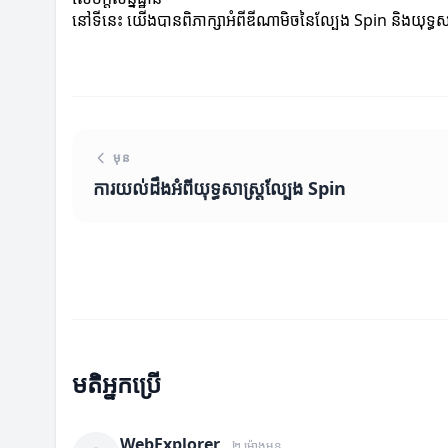
នៅទីនេះ យើងបានពិភាក្សាអំពីឌីណាមិចនៃល្បែង Spin និងយុទ្ធ
មុន
ការយល់ដឹងអំពីយុទ្ធសាស្ត្រល្បែង Spin
មតិអ្នកប្រើ
WebExplorer
២ ម៉ោងមុន