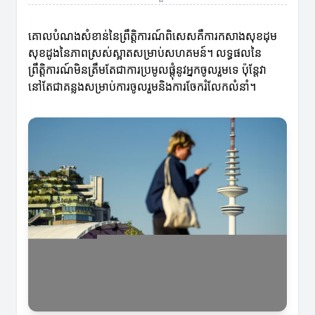
គោលបំណងសំខាន់នៃព្រឹត្តិការណ៍ពិសេសគឺការកសាងសុខដុម
សុខដូងនៃភាពស្រស់ស្អាតសម្រាប់សហគមន៍។ លទ្ធផលនៃ
ព្រឹត្តិការណ៍មិនត្រឹមតែជាការប្រមូលផ្តុំនូវអ្នកចូលរួមទេ ប៉ុន្តែវា
នៅតែជាគន្លងសម្រាប់ការចូលរួមនិងការចែករំលែកលំនាំ។