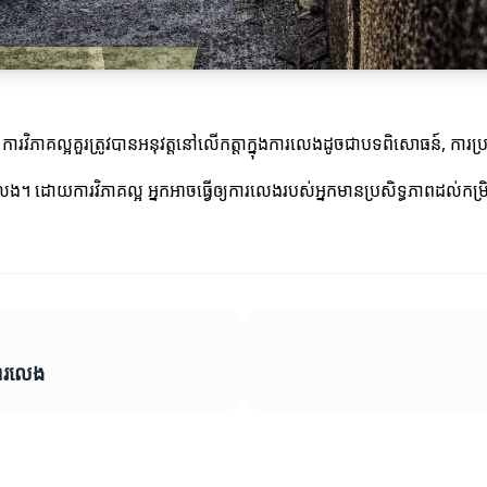
ការវិភាគល្អគួរត្រូវបានអនុវត្តនៅលើកត្តាក្នុងការលេងដូចជាបទពិសោធន៍, ការប្រក
ង។ ដោយការវិភាគល្អ អ្នកអាចធ្វើឲ្យការលេងរបស់អ្នកមានប្រសិទ្ធភាពដល់កម្រិ
ការលេង