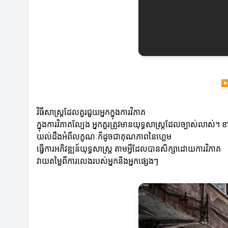
វិធីសាស្ត្រដែលគួរជួយអ្នកក្នុងការវិភាគ
ក្នុងការវិភាគល្បែង អ្នកគួរត្រូវមានយុទ្ធសាស្ត្រដែលច្បាស់លាស
យល់ដឹងអំពីលក្ខណៈក៏ដូចជាគុណភាពនៃហ្គេម
ធ្វើការអភិវឌ្ឍន៍យុទ្ធសាស្ត្រ តាមអ្វីដែលបានសិក្សាដោយការវិភាគ
វាយតម្លៃពីការលេងរបស់អ្នកនិងអ្នកផ្សេងៗ