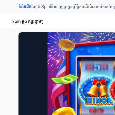
ទំព័រដើម
ល្បែង Spin
វិធីសាស្ត្រប្រកួត
ព្រឹត្តិការណ៍ពិសេស
វិភាគល្ប
Spin ម្តង ឈ្នះភ្លាមៗ