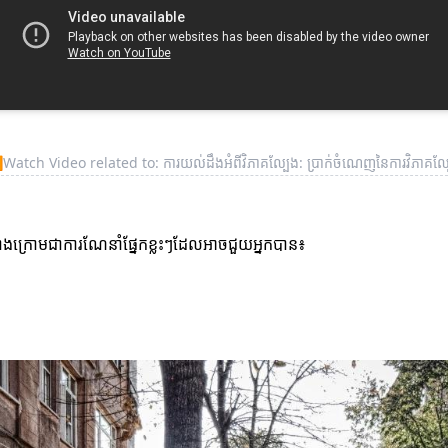
▶
Watch Video related to: ការយល់ដឹងអំពីវិភាគល្បែង: ប្រាក់ចំណេញនៃការវិភាគល្
់។ ខាងក្រោមជាការណែនាំផ្នែកខ្លះៗដែលអាចជួយអ្នកបាន៖