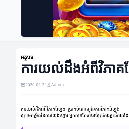
អត្ថបទ
ការយល់ដឹងអំពីវិភាគ
2026-06-24
Admin
ការយល់ដឹងអំពីវិភាគល្បែង: ប្រាក់ចំណេញនៃការវិភាគល្បែង
ក្រោមកម្រិតនៃការលេងហ្គេម អ្នកកាន់តែចាំបាច់ត្រូវការអ្នកវ